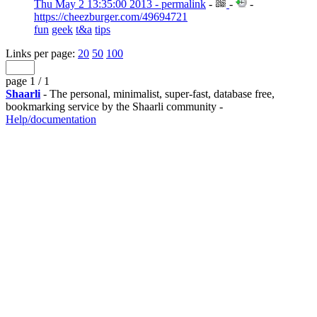
Thu May 2 13:35:00 2013 - permalink
-
-
-
https://cheezburger.com/49694721
fun
geek
t&a
tips
Links per page:
20
50
100
page 1 / 1
Shaarli
- The personal, minimalist, super-fast, database free,
bookmarking service by the Shaarli community -
Help/documentation