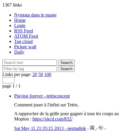
1367 links
Nymous dans le nuage
Home
Login
RSS Feed
ATOM Feed
Tag cloud
Picture wall
Daily
Links per page:
20
50
100
page 1 / 1
Playing forever - tetrisconcept
Comment jouer à l'infini sur Tetris.
A rapprocher de la grille pour gagner à tous les coups au
Mopion :
https://xkcd.com/832/
Sat May 11 21:35:15 2013 - permalink
-
-
-