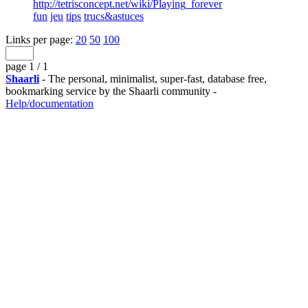
http://tetrisconcept.net/wiki/Playing_forever
fun
jeu
tips
trucs&astuces
Links per page:
20
50
100
page 1 / 1
Shaarli
- The personal, minimalist, super-fast, database free,
bookmarking service by the Shaarli community -
Help/documentation