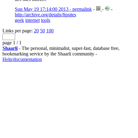
Sun May 19 17:14:00 2013 - permalink
-
-
-
http://archive.org/details/ftpsites
geek
internet
tools
Links per page:
20
50
100
page 1 / 1
Shaarli
- The personal, minimalist, super-fast, database free,
bookmarking service by the Shaarli community -
Help/documentation