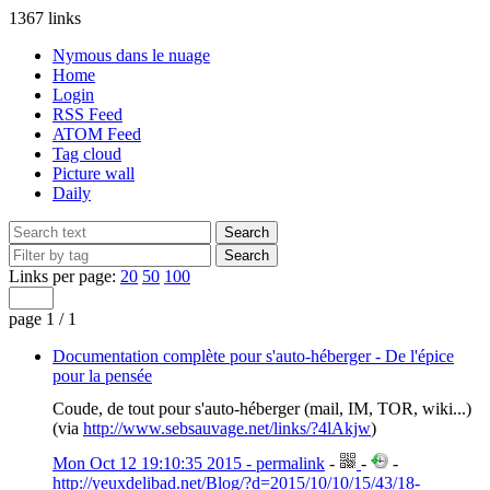
1367 links
Nymous dans le nuage
Home
Login
RSS Feed
ATOM Feed
Tag cloud
Picture wall
Daily
Links per page:
20
50
100
page 1 / 1
Documentation complète pour s'auto-héberger - De l'épice
pour la pensée
Coude, de tout pour s'auto-héberger (mail, IM, TOR, wiki...)
(via
http://www.sebsauvage.net/links/?4lAkjw
)
Mon Oct 12 19:10:35 2015 - permalink
-
-
-
http://yeuxdelibad.net/Blog/?d=2015/10/10/15/43/18-