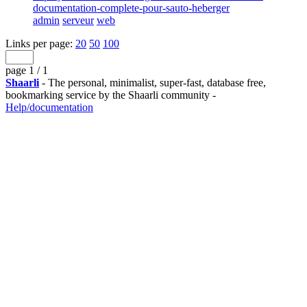
documentation-complete-pour-sauto-heberger
admin
serveur
web
Links per page:
20
50
100
page 1 / 1
Shaarli
- The personal, minimalist, super-fast, database free,
bookmarking service by the Shaarli community -
Help/documentation