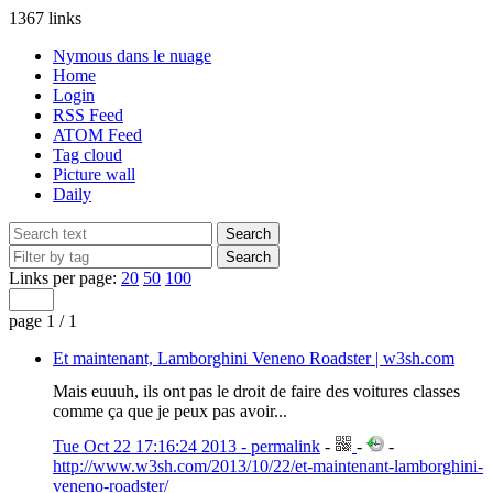
1367 links
Nymous dans le nuage
Home
Login
RSS Feed
ATOM Feed
Tag cloud
Picture wall
Daily
Links per page:
20
50
100
page 1 / 1
Et maintenant, Lamborghini Veneno Roadster | w3sh.com
Mais euuuh, ils ont pas le droit de faire des voitures classes
comme ça que je peux pas avoir...
Tue Oct 22 17:16:24 2013 - permalink
-
-
-
http://www.w3sh.com/2013/10/22/et-maintenant-lamborghini-
veneno-roadster/