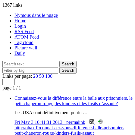
1367 links
Nymous dans le nuage
Home
Login
RSS Feed
ATOM Feed
Tag cloud
Picture wall
Daily
Links per page:
20
50
100
page 1 / 1
Connaissez-vous la différence entre la balle aux prisonniers, le
petit chaperon rouge, les kinders et les fusils d’assaut ?
Les USA sont définitivement perdus...
Fri May 3 10:41:31 2013 - permalink
-
-
-
http://ohax.fr/connaissez-vous-difference-balle-prisonnier-
petit-chaperon-rouge-kinders-fusils-assaut