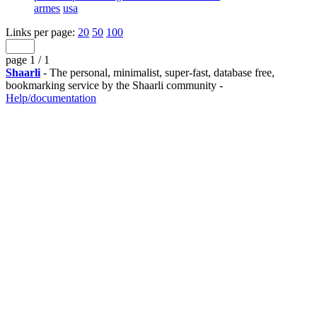
armes
usa
Links per page:
20
50
100
page 1 / 1
Shaarli
- The personal, minimalist, super-fast, database free,
bookmarking service by the Shaarli community -
Help/documentation