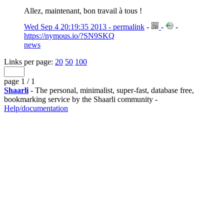
Allez, maintenant, bon travail à tous !
Wed Sep 4 20:19:35 2013 - permalink
-
-
-
https://nymous.io/?SN9SKQ
news
Links per page:
20
50
100
page 1 / 1
Shaarli
- The personal, minimalist, super-fast, database free,
bookmarking service by the Shaarli community -
Help/documentation