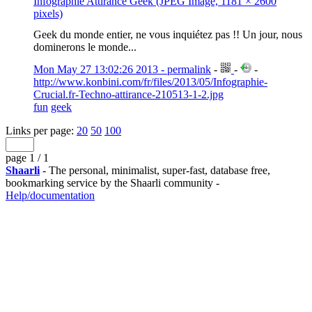
Infographie Attirance Geek (JPEG Image, 1181 × 2600
pixels)
Geek du monde entier, ne vous inquiétez pas !! Un jour, nous
dominerons le monde...
Mon May 27 13:02:26 2013 - permalink
-
-
-
http://www.konbini.com/fr/files/2013/05/Infographie-
Crucial.fr-Techno-attirance-210513-1-2.jpg
fun
geek
Links per page:
20
50
100
page 1 / 1
Shaarli
- The personal, minimalist, super-fast, database free,
bookmarking service by the Shaarli community -
Help/documentation