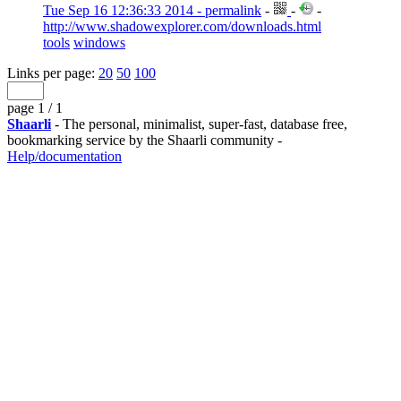
Tue Sep 16 12:36:33 2014 - permalink
-
-
-
http://www.shadowexplorer.com/downloads.html
tools
windows
Links per page:
20
50
100
page 1 / 1
Shaarli
- The personal, minimalist, super-fast, database free,
bookmarking service by the Shaarli community -
Help/documentation