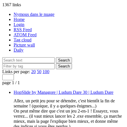
1367 links
Nymous dans le nuage
Home
Login
RSS Feed
ATOM Feed
Tag cloud
Picture wall
Daily
Links per page:
20
50
100
page 1 / 1
HopSlide by Managore | Ludum Dare 30 | Ludum Dare
Allez, un petit jeu pour se détendre, c'est bientôt la fin de
semaine ! (quoique, il y a quelques énigmes...)
On peut même dire que c'est un jeu 2-en-1 ! Essayez, vous
verrez... (il vaut mieux lancer les 2 .exe ensemble, ça marche
mieux, mais la page l'explique bien mieux, et donne même
des indices si vous êtes perdus.)