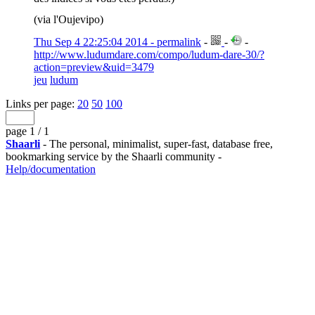
(via l'Oujevipo)
Thu Sep 4 22:25:04 2014 - permalink
-
-
-
http://www.ludumdare.com/compo/ludum-dare-30/?
action=preview&uid=3479
jeu
ludum
Links per page:
20
50
100
page 1 / 1
Shaarli
- The personal, minimalist, super-fast, database free,
bookmarking service by the Shaarli community -
Help/documentation