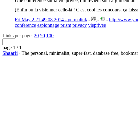
Une conférence sur la vie privée, qui revient sur l'argument du
(Enfin pu la visionner celle-là ! C'est cool les concours, ça laiss
Fri May 2 21:49:08 2014 - permalink
-
-
-
http://www.y
conference
espionnage
prism
privacy
vieprivee
Links per page:
20
50
100
page 1 / 1
Shaarli
- The personal, minimalist, super-fast, database free, bookma