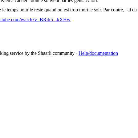
 "Rien à cacher" donné souvent par les gens. À tort.
e le temps pour le reste quand on est trop mort le soir. Par contre, j'ai e
outube.com/watch?v=BRrk5_-kXHw
rking service by the Shaarli community -
Help/documentation