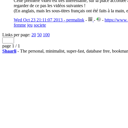
Cette première vidéo est très intéressante, sur la place accordé
regarder de ce pas les vidéos suivantes !
(En anglais, mais les sous-titres français ont été faits à la main, e
Wed Oct 23 21:11:07 2013 - permalink
-
-
-
https://ww
femme
jeu
societe
Links per page:
20
50
100
page 1 / 1
Shaarli
- The personal, minimalist, super-fast, database free, bookma