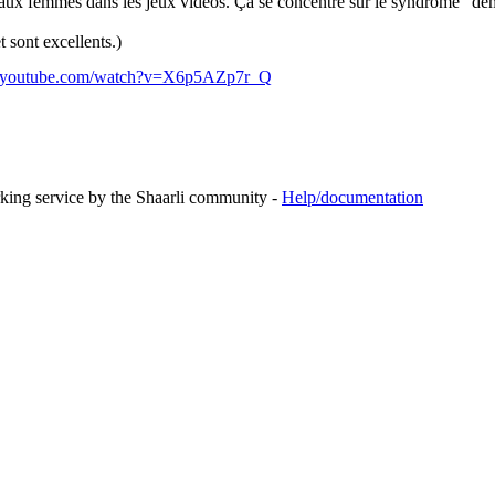
e aux femmes dans les jeux vidéos. Ça se concentre sur le syndrome "demo
t sont excellents.)
w.youtube.com/watch?v=X6p5AZp7r_Q
rking service by the Shaarli community -
Help/documentation