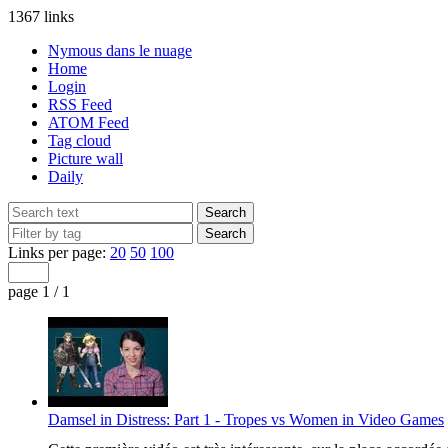
1367 links
Nymous dans le nuage
Home
Login
RSS Feed
ATOM Feed
Tag cloud
Picture wall
Daily
Links per page:
20
50
100
page 1 / 1
Damsel in Distress: Part 1 - Tropes vs Women in Video Games