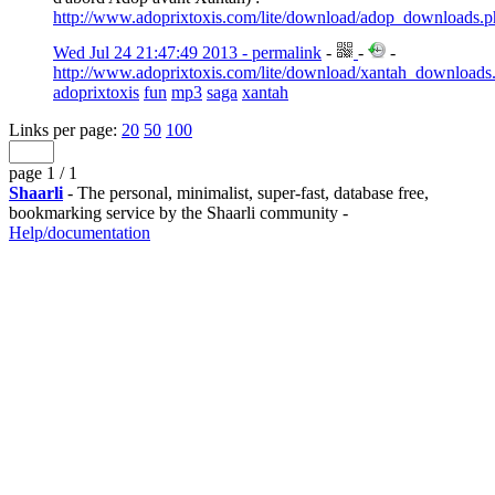
http://www.adoprixtoxis.com/lite/download/adop_downloads.
Wed Jul 24 21:47:49 2013 - permalink
-
-
-
http://www.adoprixtoxis.com/lite/download/xantah_downloads
adoprixtoxis
fun
mp3
saga
xantah
Links per page:
20
50
100
page 1 / 1
Shaarli
- The personal, minimalist, super-fast, database free,
bookmarking service by the Shaarli community -
Help/documentation