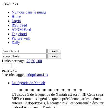
1367 links
Nymous dans le nuage
Home
Login
RSS Feed
ATOM Feed
Tag cloud
Picture wall
Daily
Links per page:
20
50
100
page 1 / 1
1 results tagged
adoprixtoxis
x
La légende de Xantah
OUIIIIIIIIIIIIIIIIIIIIIIIIIIIIIII !!!!!!!!!!!!!!!!!!!!!!!
L'épisode 5 de la légende de Xantah est sorti !!!!! Cette saga
MP3 est tout aussi géniale que la précédente par les mêmes
auteurs : Adoprixtoxis, à écouter ici (il est conseillé d'écouter
d'abord Adop avant Xantah) :