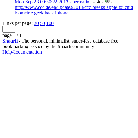
Mon Sep 23 00:30:22 2013 - permalink
-
-
-
http://www.ccc.de/en/updates/2013/ccc-breaks-apple-touchid
biometrie
geek
hack
iphone
Links per page:
20
50
100
page 1 / 1
Shaarli
- The personal, minimalist, super-fast, database free,
bookmarking service by the Shaarli community -
Help/documentation