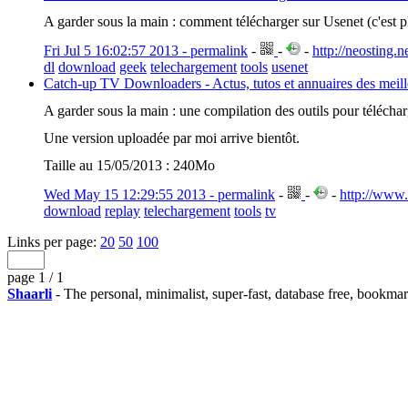
A garder sous la main : comment télécharger sur Usenet (c'est plu
Fri Jul 5 16:02:57 2013 - permalink
-
-
-
http://neosting.
dl
download
geek
telechargement
tools
usenet
Catch-up TV Downloaders - Actus, tutos et annuaires des meill
A garder sous la main : une compilation des outils pour téléchar
Une version uploadée par moi arrive bientôt.
Taille au 15/05/2013 : 240Mo
Wed May 15 12:29:55 2013 - permalink
-
-
-
http://www.
download
replay
telechargement
tools
tv
Links per page:
20
50
100
page 1 / 1
Shaarli
- The personal, minimalist, super-fast, database free, bookma