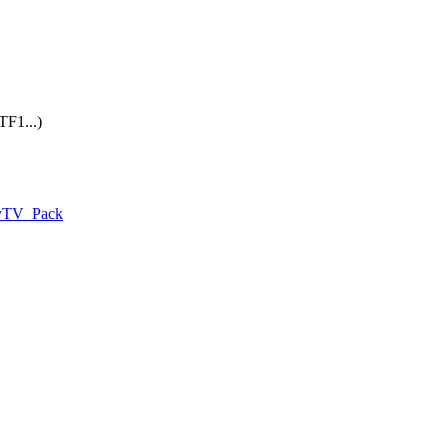
TF1...)
layTV_Pack