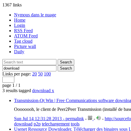
1367 links
Nymous dans le nuage
Home
Login
RSS Feed
ATOM Feed
Tag cloud
Picture wall
Daily
Links per page:
20
50
100
page 1 / 1
3 results tagged
download
x
Transmission-Qt Win | Free Communications software downloa
Oooooooh, le client de Peer2Peer Transmission (installé de base
Sun Jul 14 12:31:28 2013 - permalink
-
-
-
http://sourcefo
download
p2p
telechargement
tools
Usenet Ressource Downloader. Télécharger des binaires sous L