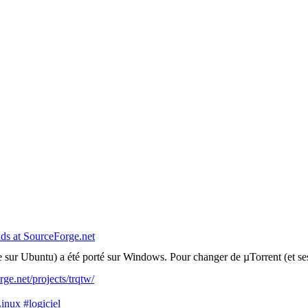
ds at SourceForge.net
 sur Ubuntu) a été porté sur Windows. Pour changer de µTorrent (et ses 
rge.net/projects/trqtw/
inux #logiciel