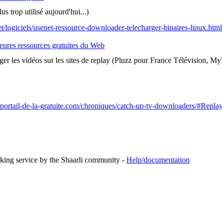
s trop utilisé aujourd'hui...)
net/logiciels/usenet-ressource-downloader-telecharger-binaires-linux.html
eures ressources gratuites du Web
ger les vidéos sur les sites de replay (Pluzz pour France Télévision, My
portail-de-la-gratuite.com/chroniques/catch-up-tv-downloaders/#Rep
rking service by the Shaarli community -
Help/documentation