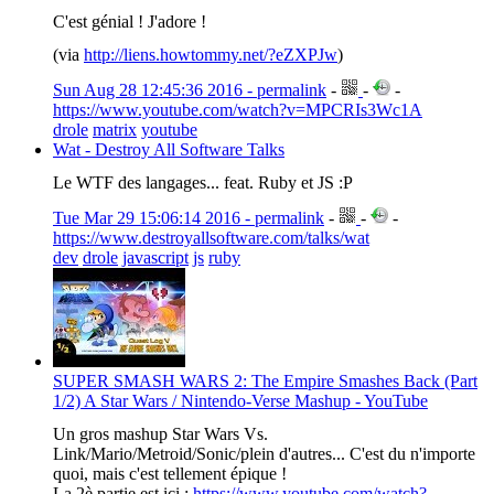
C'est génial ! J'adore !
(via
http://liens.howtommy.net/?eZXPJw
)
Sun Aug 28 12:45:36 2016 - permalink
-
-
-
https://www.youtube.com/watch?v=MPCRIs3Wc1A
drole
matrix
youtube
Wat - Destroy All Software Talks
Le WTF des langages... feat. Ruby et JS :P
Tue Mar 29 15:06:14 2016 - permalink
-
-
-
https://www.destroyallsoftware.com/talks/wat
dev
drole
javascript
js
ruby
SUPER SMASH WARS 2: The Empire Smashes Back (Part
1/2) A Star Wars / Nintendo-Verse Mashup - YouTube
Un gros mashup Star Wars Vs.
Link/Mario/Metroid/Sonic/plein d'autres... C'est du n'importe
quoi, mais c'est tellement épique !
La 2è partie est ici :
https://www.youtube.com/watch?