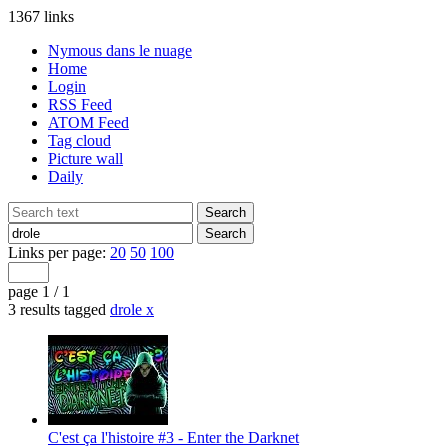
1367 links
Nymous dans le nuage
Home
Login
RSS Feed
ATOM Feed
Tag cloud
Picture wall
Daily
Links per page:
20
50
100
page 1 / 1
3 results tagged
drole
x
C'est ça l'histoire #3 - Enter the Darknet