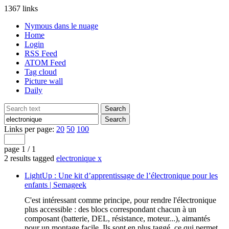
1367 links
Nymous dans le nuage
Home
Login
RSS Feed
ATOM Feed
Tag cloud
Picture wall
Daily
Links per page:
20
50
100
page 1 / 1
2 results tagged
electronique
x
LightUp : Une kit d’apprentissage de l’électronique pour les
enfants | Semageek
C'est intéressant comme principe, pour rendre l'électronique
plus accessible : des blocs correspondant chacun à un
composant (batterie, DEL, résistance, moteur...), aimantés
pour un montage facile. Ils sont en plus taggé, ce qui permet