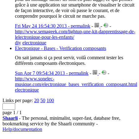
grâce à une application sur smartphone de visualiser le circuit
de façon interactive, de voir où passe le courant, et de
comprendre pourquoi le circuit ne marche pas.
Fri May 24 16:54:30 2013 - permalink
-
-
-
http://www.semageek.com/lightup-une-kit-dapprentissage-de-
lelectronique-pour-les-enfants/
diy
electronique
Electronique - Bases - Verification composants
On sait jamais si ça peut servir, voilà comment tester les
différents composants électroniques.
Sun Apr 7 09:54:34 2013 - permalink
-
-
-
http://www.sonelec-
musique.com/electronique_bases_verification_composant.html
electronique
Links per page:
20
50
100
page 1 / 1
Shaarli
- The personal, minimalist, super-fast, database free,
bookmarking service by the Shaarli community -
Help/documentation