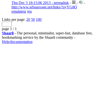
Thu Dec 5 18:15:06 2013 - permalink
-
-
-
http://www.sebsauvage.net/links/?uyYG8Q
emulateur
jeu
Links per page:
20
50
100
page 1 / 1
Shaarli
- The personal, minimalist, super-fast, database free,
bookmarking service by the Shaarli community -
Help/documentation