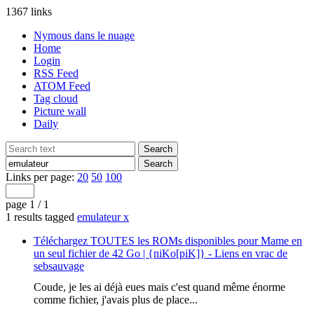
1367 links
Nymous dans le nuage
Home
Login
RSS Feed
ATOM Feed
Tag cloud
Picture wall
Daily
Links per page:
20
50
100
page 1 / 1
1 results tagged
emulateur
x
Téléchargez TOUTES les ROMs disponibles pour Mame en
un seul fichier de 42 Go | {niKo[piK]} - Liens en vrac de
sebsauvage
Coude, je les ai déjà eues mais c'est quand même énorme
comme fichier, j'avais plus de place...