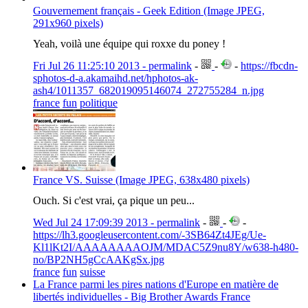
Gouvernement français - Geek Edition (Image JPEG,
291x960 pixels)
Yeah, voilà une équipe qui roxxe du poney !
Fri Jul 26 11:25:10 2013 - permalink
-
-
-
https://fbcdn-
sphotos-d-a.akamaihd.net/hphotos-ak-
ash4/1011357_682019095146074_272755284_n.jpg
france
fun
politique
France VS. Suisse (Image JPEG, 638x480 pixels)
Ouch. Si c'est vrai, ça pique un peu...
Wed Jul 24 17:09:39 2013 - permalink
-
-
-
https://lh3.googleusercontent.com/-3SB64Zt4JEg/Ue-
Kl1lKt2I/AAAAAAAAOJM/MDAC5Z9nu8Y/w638-h480-
no/BP2NH5gCcAAKgSx.jpg
france
fun
suisse
La France parmi les pires nations d'Europe en matière de
libertés individuelles - Big Brother Awards France