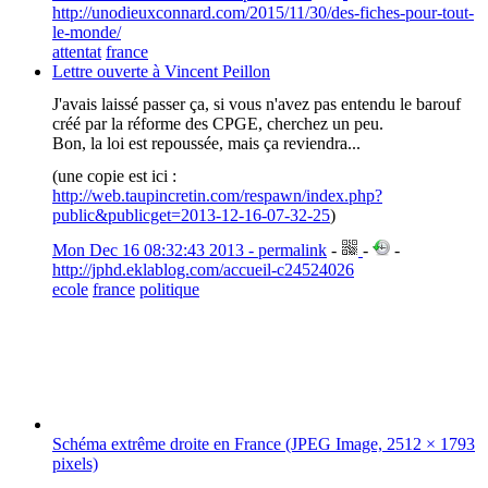
http://unodieuxconnard.com/2015/11/30/des-fiches-pour-tout-
le-monde/
attentat
france
Lettre ouverte à Vincent Peillon
J'avais laissé passer ça, si vous n'avez pas entendu le barouf
créé par la réforme des CPGE, cherchez un peu.
Bon, la loi est repoussée, mais ça reviendra...
(une copie est ici :
http://web.taupincretin.com/respawn/index.php?
public&publicget=2013-12-16-07-32-25
)
Mon Dec 16 08:32:43 2013 - permalink
-
-
-
http://jphd.eklablog.com/accueil-c24524026
ecole
france
politique
Schéma extrême droite en France (JPEG Image, 2512 × 1793
pixels)