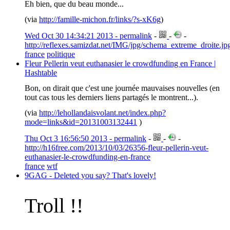
Eh bien, que du beau monde...
(via
http://famille-michon.fr/links/?s-xK6g
)
Wed Oct 30 14:34:21 2013 - permalink
-
-
-
http://reflexes.samizdat.net/IMG/jpg/schema_extreme_droite.jp
france
politique
Fleur Pellerin veut euthanasier le crowdfunding en France |
Hashtable
Bon, on dirait que c'est une journée mauvaises nouvelles (en
tout cas tous les derniers liens partagés le montrent...).
(via
http://lehollandaisvolant.net/index.php?
mode=links&id=20131003132441
)
Thu Oct 3 16:56:50 2013 - permalink
-
-
-
http://h16free.com/2013/10/03/26356-fleur-pellerin-veut-
euthanasier-le-crowdfunding-en-france
france
wtf
9GAG - Deleted you say? That's lovely!
Troll !!