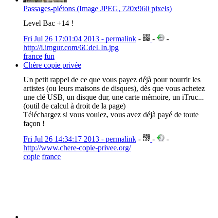
Passages-piétons (Image JPEG, 720x960 pixels)
Level Bac +14 !
Fri Jul 26 17:01:04 2013 - permalink
-
-
-
http://i.imgur.com/6CdeLIn.jpg
france
fun
Chère copie privée
Un petit rappel de ce que vous payez déjà pour nourrir les
artistes (ou leurs maisons de disques), dès que vous achetez
une clé USB, un disque dur, une carte mémoire, un iTruc...
(outil de calcul à droit de la page)
Téléchargez si vous voulez, vous avez déjà payé de toute
façon !
Fri Jul 26 14:34:17 2013 - permalink
-
-
-
http://www.chere-copie-privee.org/
copie
france