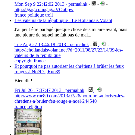
Mon Sep 9 22:42:02 2013 - permalink
-
-
-
http://9gag.com/gag/aVOq0pw
france
politique
troll
Les valeurs de la république - Le Hollandais Volant
J'ai peut-être partagé quelque chose de similaire avant, mais
une piqure de rappel ne fait pas de mal...
Tue Aug 27 13:46:18 2013 - permalink
-
-
-
http://lehollandaisvolant.net/?d=2011/08/27/23/14/39-les-
valeurs-de-la-republique
copyright
france
Et pourquoi ne pas autoriser les chrétiens à brûler les feux
rouges à Noël ? | Rue89
Bien dit !
Fri Jul 26 17:37:47 2013 - permalink
-
-
-
http://www.rue89.com/2013/07/26/pourquoi-autoriser-les-
chretiens-a-bruler-feu-rouge-a-noel-244540
france
religion