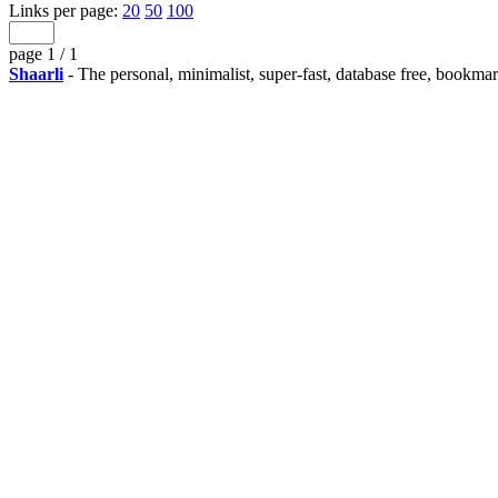
Links per page:
20
50
100
page 1 / 1
Shaarli
- The personal, minimalist, super-fast, database free, bookma