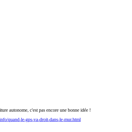
voiture autonome, c'est pas encore une bonne idée !
.info/quand-le-gps-va-droit-dans-le-mur.html