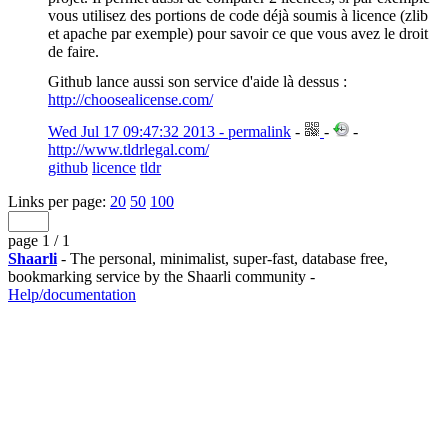
vous utilisez des portions de code déjà soumis à licence (zlib
et apache par exemple) pour savoir ce que vous avez le droit
de faire.
Github lance aussi son service d'aide là dessus :
http://choosealicense.com/
Wed Jul 17 09:47:32 2013 - permalink
-
-
-
http://www.tldrlegal.com/
github
licence
tldr
Links per page:
20
50
100
page 1 / 1
Shaarli
- The personal, minimalist, super-fast, database free,
bookmarking service by the Shaarli community -
Help/documentation