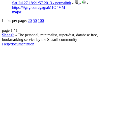
Sat Jul 27 18:21:57 2013 - permalink
-
-
-
https://9gag.com/gag/aM1Q4VM
major
Links per page:
20
50
100
page 1 / 1
Shaarli
- The personal, minimalist, super-fast, database free,
bookmarking service by the Shaarli community -
Help/documentation