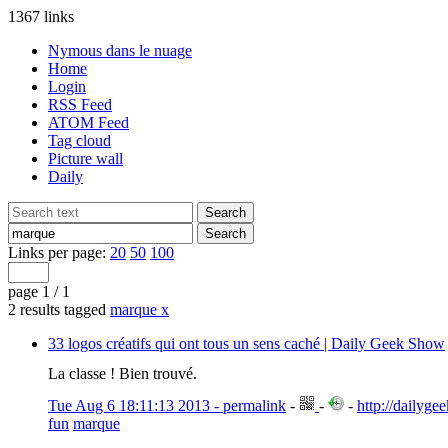
1367 links
Nymous dans le nuage
Home
Login
RSS Feed
ATOM Feed
Tag cloud
Picture wall
Daily
Links per page:
20
50
100
page 1 / 1
2 results tagged
marque
x
33 logos créatifs qui ont tous un sens caché | Daily Geek Show
La classe ! Bien trouvé.
Tue Aug 6 18:11:13 2013 - permalink
-
-
-
http://dailyge
fun
marque