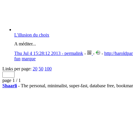
L'illusion du choix
A méditer...
Thu Jul 4 15:28:12 2013 - permalink
-
-
-
http://haroldpa
fun
marque
Links per page:
20
50
100
page 1 / 1
Shaarli
- The personal, minimalist, super-fast, database free, bookma