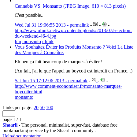
Cannabis VS. Monsanto (JPEG Image, 610 × 813 pixels)
C'est possible...
Wed Jul 31 19:06:55 2013 - permalink
-
-
-
http://www.ufunk.net/wp-content/uploads/2013/07/selection-
du-weekend-46-4.jpg
fun
monsanto
ufunk
Vous Souhaitez Éviter les Produits Monsanto ? Voici La Liste
des Marques à Connaître.
Eh ben ça fait beaucoup de marques à éviter !
(Au fait, j'ai lu que l'appel au boycott est interdit en France...)
Sat Jun 15 17:12:06 2013 - permalink
-
-
-
http://www.comment-economiser.fr/monsanto-marques-
boycotter.html
monsanto
Links per page:
20
50
100
page 1 / 1
Shaarli
- The personal, minimalist, super-fast, database free,
bookmarking service by the Shaarli community -
Help/documentation