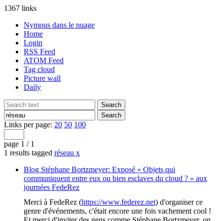
1367 links
Nymous dans le nuage
Home
Login
RSS Feed
ATOM Feed
Tag cloud
Picture wall
Daily
Links per page:
20
50
100
page 1 / 1
1 results tagged
réseau
x
Blog Stéphane Bortzmeyer: Exposé « Objets qui
communiquent entre eux ou bien esclaves du cloud ? » aux
journées FedeRez
Merci à FedeRez (
https://www.federez.net
) d'organiser ce
genre d'événements, c'était encore une fois vachement cool !
Et merci d'inviter des gens comme Stéphane Bortzmeyer, on