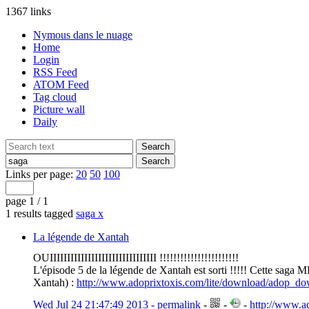
1367 links
Nymous dans le nuage
Home
Login
RSS Feed
ATOM Feed
Tag cloud
Picture wall
Daily
Links per page:
20
50
100
page 1 / 1
1 results tagged
saga
x
La légende de Xantah
OUIIIIIIIIIIIIIIIIIIIIIIIIIIIIIII !!!!!!!!!!!!!!!!!!!!!!!
L'épisode 5 de la légende de Xantah est sorti !!!!! Cette saga MP
Xantah) :
http://www.adoprixtoxis.com/lite/download/adop_d
Wed Jul 24 21:47:49 2013 - permalink
-
-
-
http://www.a