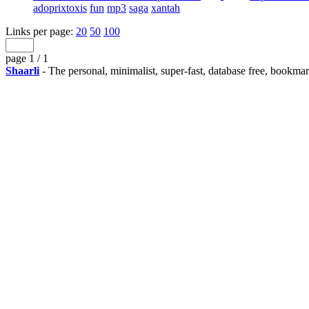
adoprixtoxis
fun
mp3
saga
xantah
Links per page:
20
50
100
page 1 / 1
Shaarli
- The personal, minimalist, super-fast, database free, bookma