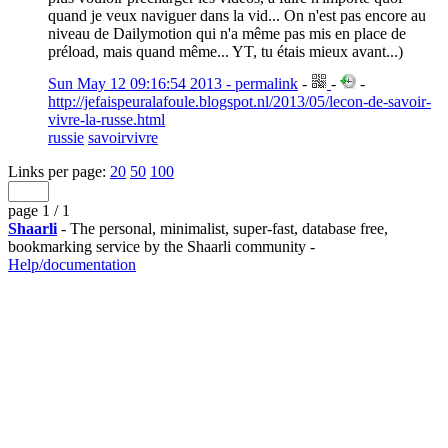
quand je veux naviguer dans la vid... On n'est pas encore au
niveau de Dailymotion qui n'a même pas mis en place de
préload, mais quand même... YT, tu étais mieux avant...)
Sun May 12 09:16:54 2013 - permalink
-
-
-
http://jefaispeuralafoule.blogspot.nl/2013/05/lecon-de-savoir-
vivre-la-russe.html
russie
savoirvivre
Links per page:
20
50
100
page 1 / 1
Shaarli
- The personal, minimalist, super-fast, database free,
bookmarking service by the Shaarli community -
Help/documentation