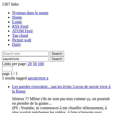
1367 links
Nymous dans le nuage
Home
Login
RSS Feed
ATOM Feed
Tag cloud
Picture wall
Daily
Links per page:
20
50
100
page 1 / 1
1 results tagged
savoirvivre
x
Les paroles s'envolent... pas les écrits: Leçon de savoir vivre à
la Russe
Sérieux ?? Même s'ils ne sont pas tous comme ça, on pourrait
en prendre de la graine...
(PS : Youtube, tu commences à me chauffer sérieusement, à
plus vouloir précharger les vidéos, à faire n'importe quoi