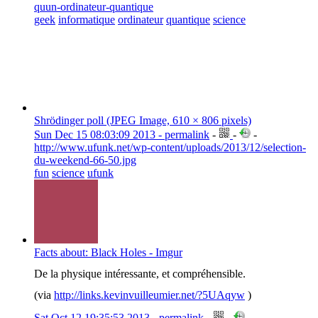
quun-ordinateur-quantique
geek
informatique
ordinateur
quantique
science
Shrödinger poll (JPEG Image, 610 × 806 pixels)
Sun Dec 15 08:03:09 2013 - permalink
-
-
-
http://www.ufunk.net/wp-content/uploads/2013/12/selection-
du-weekend-66-50.jpg
fun
science
ufunk
Facts about: Black Holes - Imgur
De la physique intéressante, et compréhensible.
(via
http://links.kevinvuilleumier.net/?5UAqyw
)
Sat Oct 12 19:35:53 2013 - permalink
-
-
-