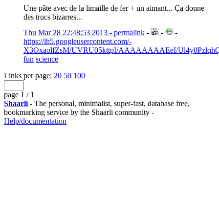
Une pâte avec de la limaille de fer + un aimant... Ça donne
des trucs bizarres...
Thu Mar 28 22:48:53 2013 - permalink
-
-
-
https://lh5.googleusercontent.com/-
X3OxaolfZsM/UVRU05kttpI/AAAAAAAAEeI/Ul4y0PzlqhQ/s4
fun
science
Links per page:
20
50
100
page 1 / 1
Shaarli
- The personal, minimalist, super-fast, database free,
bookmarking service by the Shaarli community -
Help/documentation