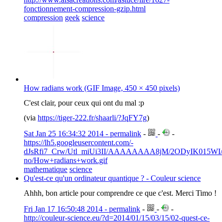
fonctionnement-compression-gzip.html
compression
geek
science
How radians work (GIF Image, 450 × 450 pixels)
C'est clair, pour ceux qui ont du mal :p
(via
https://tiger-222.fr/shaarli/?JqFY7g
)
Sat Jan 25 16:34:32 2014 - permalink
-
-
-
https://lh5.googleusercontent.com/-
dJsRfi7_Crw/Utl_miUi3II/AAAAAAAA8jM/2ODyIK015WI/
no/How+radians+work.gif
mathematique
science
Qu'est-ce qu'un ordinateur quantique ? - Couleur science
Ahhh, bon article pour comprendre ce que c'est. Merci Timo !
Fri Jan 17 16:50:48 2014 - permalink
-
-
-
http://couleur-science.eu/?d=2014/01/15/03/15/02-quest-ce-