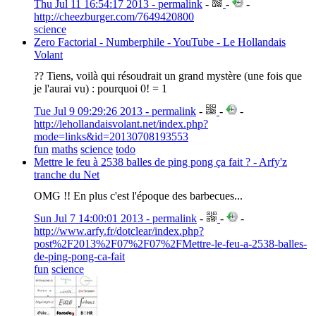
Thu Jul 11 16:54:17 2013 - permalink
-
-
-
http://cheezburger.com/7649420800
science
Zero Factorial - Numberphile - YouTube - Le Hollandais
Volant
?? Tiens, voilà qui résoudrait un grand mystère (une fois que
je l'aurai vu) : pourquoi 0! = 1
Tue Jul 9 09:29:26 2013 - permalink
-
-
-
http://lehollandaisvolant.net/index.php?
mode=links&id=20130708193553
fun
maths
science
todo
Mettre le feu à 2538 balles de ping pong ça fait ? - Arfy'z
tranche du Net
OMG !! En plus c'est l'époque des barbecues...
Sun Jul 7 14:00:01 2013 - permalink
-
-
-
http://www.arfy.fr/dotclear/index.php?
post%2F2013%2F07%2F07%2FMettre-le-feu-a-2538-balles-
de-ping-pong-ca-fait
fun
science