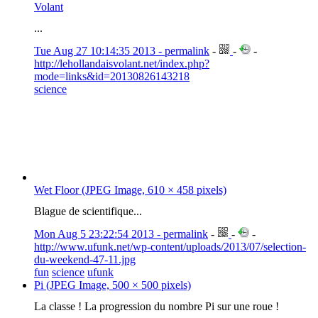
Volant
...
Tue Aug 27 10:14:35 2013 - permalink
-
-
-
http://lehollandaisvolant.net/index.php?
mode=links&id=20130826143218
science
Wet Floor (JPEG Image, 610 × 458 pixels)
Blague de scientifique...
Mon Aug 5 23:22:54 2013 - permalink
-
-
-
http://www.ufunk.net/wp-content/uploads/2013/07/selection-
du-weekend-47-11.jpg
fun
science
ufunk
Pi (JPEG Image, 500 × 500 pixels)
La classe ! La progression du nombre Pi sur une roue !