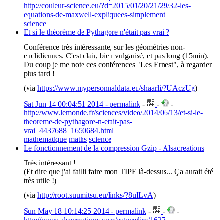
http://couleur-science.eu/?d=2015/01/20/21/29/32-les-
equations-de-maxwell-expliquees-simplement
science
Et si le théorème de Pythagore n'était pas vrai ?
Conférence très intéressante, sur les géométries non-
euclidiennes. C'est clair, bien vulgarisé, et pas long (15min).
Du coup je me note ces conférences "Les Ernest", à regarder
plus tard !
(via
https://www.mypersonnaldata.eu/shaarli/?UAczUg
)
Sat Jun 14 00:04:51 2014 - permalink
-
-
-
http://www.lemonde.fr/sciences/video/2014/06/13/et-si-le-
theoreme-de-pythagore-n-etait-pas-
vrai_4437688_1650684.html
mathematique
maths
science
Le fonctionnement de la compression Gzip - Alsacreations
Très intéressant !
(Et dire que j'ai failli faire mon TIPE là-dessus... Ça aurait été
très utile !)
(via
http://root.suumitsu.eu/links/?8uILvA
)
Sun May 18 10:14:25 2014 - permalink
-
-
-
http://www.alsacreations.com/astuce/lire/1627-