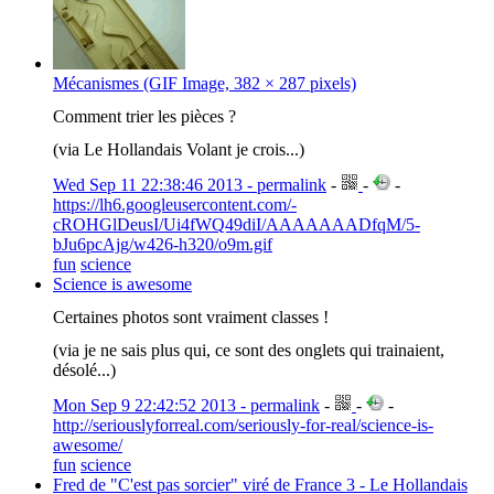
Mécanismes (GIF Image, 382 × 287 pixels)
Comment trier les pièces ?
(via Le Hollandais Volant je crois...)
Wed Sep 11 22:38:46 2013 - permalink
-
-
-
https://lh6.googleusercontent.com/-
cROHGlDeusI/Ui4fWQ49diI/AAAAAAADfqM/5-
bJu6pcAjg/w426-h320/o9m.gif
fun
science
Science is awesome
Certaines photos sont vraiment classes !
(via je ne sais plus qui, ce sont des onglets qui trainaient,
désolé...)
Mon Sep 9 22:42:52 2013 - permalink
-
-
-
http://seriouslyforreal.com/seriously-for-real/science-is-
awesome/
fun
science
Fred de "C'est pas sorcier" viré de France 3 - Le Hollandais