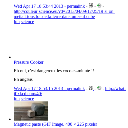
Wed Apr 17 18:53:44 2013 - permalink
-
-
-
http://couleur-science.eu/?d=2013/04/09/12/25/19-si-on-
mettait-tous-lor-de-la-terre-dans-un-seul-cube
fun
science
Pressure Cooker
Eh oui, c'est dangereux les cocotes-minute !!
En anglais
Wed Apr 17 18:53:15 2013 - permalink
-
-
-
http://what-
if.xkcd.com/40/
fun
science
Magnetic paste (GIF Image, 400 × 225 pixels)