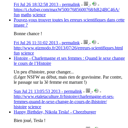
Fri Jul 26 18:32:58 2013 - permalink
-
-
-
https://i.chzbgr.com/maxW500/7685600768/hB24BC46A/
fun
maths
science
Pouvez-vous trouver toutes les erreurs scientifiques dans cette
image ?
Bonne chance !
Fri Jul 26 11:31:02 2013 - permalink
-
-
-
http://www.gizmodo.fr/2013/07/26/erreurs-scientifiques.html
fun
science
Histoire - Charlemagne et ses femmes : Quand le sexe change
le cours de l’Histoire
Un peu d'histoire, pour changer...
(Léger NSFW au début, mais rien de gravissime. Par contre,
le passage sur la 3è femme est marrant !)
Sun Jul 21 13:05:53 2013 - permalink
-
-
-
http://www.etaletaculture.fr/histoire/charlemagne-et-ses-
femmes-quand-le-sexe-change-le-cours-de-lhistoire/
histoire
science
Happy Birthday, Nikola Tesla! - Cheezburger
Bien joué, Tesla !