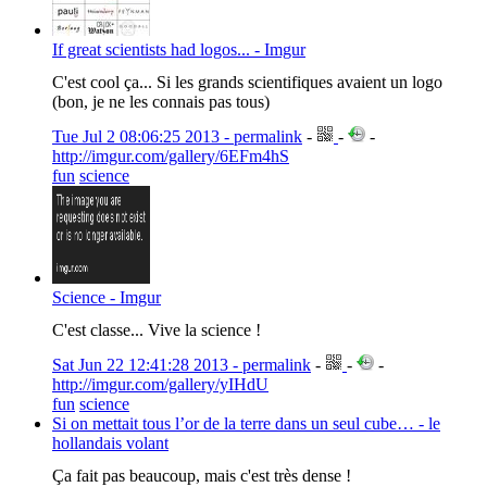
If great scientists had logos... - Imgur
C'est cool ça... Si les grands scientifiques avaient un logo
(bon, je ne les connais pas tous)
Tue Jul 2 08:06:25 2013 - permalink
-
-
-
http://imgur.com/gallery/6EFm4hS
fun
science
Science - Imgur
C'est classe... Vive la science !
Sat Jun 22 12:41:28 2013 - permalink
-
-
-
http://imgur.com/gallery/yIHdU
fun
science
Si on mettait tous l’or de la terre dans un seul cube… - le
hollandais volant
Ça fait pas beaucoup, mais c'est très dense !