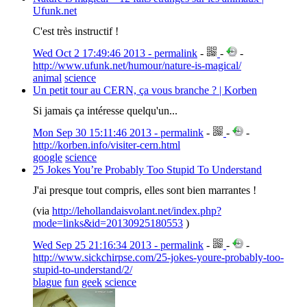
Ufunk.net
C'est très instructif !
Wed Oct 2 17:49:46 2013 - permalink
-
-
-
http://www.ufunk.net/humour/nature-is-magical/
animal
science
Un petit tour au CERN, ça vous branche ? | Korben
Si jamais ça intéresse quelqu'un...
Mon Sep 30 15:11:46 2013 - permalink
-
-
-
http://korben.info/visiter-cern.html
google
science
25 Jokes You’re Probably Too Stupid To Understand
J'ai presque tout compris, elles sont bien marrantes !
(via
http://lehollandaisvolant.net/index.php?
mode=links&id=20130925180553
)
Wed Sep 25 21:16:34 2013 - permalink
-
-
-
http://www.sickchirpse.com/25-jokes-youre-probably-too-
stupid-to-understand/2/
blague
fun
geek
science