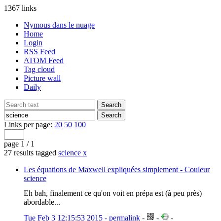
1367 links
Nymous dans le nuage
Home
Login
RSS Feed
ATOM Feed
Tag cloud
Picture wall
Daily
Links per page:
20
50
100
page 1 / 1
27 results tagged
science
x
Les équations de Maxwell expliquées simplement - Couleur
science
Eh bah, finalement ce qu'on voit en prépa est (à peu près)
abordable...
Tue Feb 3 12:15:53 2015 - permalink
-
-
-