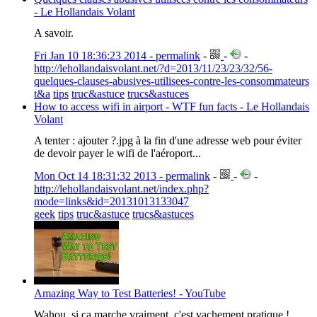
- Le Hollandais Volant
A savoir.
Fri Jan 10 18:36:23 2014 - permalink
-
-
-
http://lehollandaisvolant.net/?d=2013/11/23/23/32/56-
quelques-clauses-abusives-utilisees-contre-les-consommateurs
t&a
tips
truc&astuce
trucs&astuces
How to access wifi in airport - WTF fun facts - Le Hollandais
Volant
A tenter : ajouter ?.jpg à la fin d'une adresse web pour éviter
de devoir payer le wifi de l'aéroport...
Mon Oct 14 18:31:32 2013 - permalink
-
-
-
http://lehollandaisvolant.net/index.php?
mode=links&id=20131013133047
geek
tips
truc&astuce
trucs&astuces
Amazing Way to Test Batteries! - YouTube
Wahou, si ça marche vraiment, c'est vachement pratique !