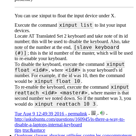
You can use xinput to float the input device under X.
xinput list
Execute the command
to list your input
devices.
Locate AT Translated Set 2 keyboard and take note of its id
number; this will be used to disable the keyboard. Also, take
[slave keyboard
note of the number at the end,
(#)]
; this is the id number of the master, which will be used
to re-enable your keyboard.
xinput
To disable the keyboard, execute the command
float <id#>
<id#>
, where
is your keyboard's id
number. For example, if the id was 10, then the command
xinput float 10
would be
.
xinput
To re-enable the keyboard, execute the command
reattach <id#> <master#>
, where master is that
second number we noted down. So if the number was 3, you
xinput reattach 10 3
would do
.
Tue Aug 9 12:49:39 2016 - permalink
-
-
-
http://askubuntu.com/questions/160945/is-there-a-way-to-
disable-a-laptops-internal-keyboard
tips
truc&astuce
Quelques clauses abusives utilisées contre les consommateurs