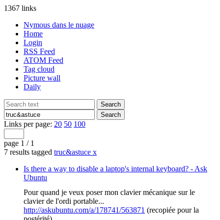
1367 links
Nymous dans le nuage
Home
Login
RSS Feed
ATOM Feed
Tag cloud
Picture wall
Daily
Links per page:
20
50
100
page 1 / 1
7 results tagged
truc&astuce
x
Is there a way to disable a laptop's internal keyboard? - Ask
Ubuntu
Pour quand je veux poser mon clavier mécanique sur le
clavier de l'ordi portable...
http://askubuntu.com/a/178741/563871
(recopiée pour la
postérité)