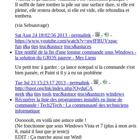
Il suffit de faire tomber la pile sur une surface dure, si elle est
pleine, elle restera debout, si elle est vide, elle rebondira et
tombera.
(via Sebsauvage)
Sat Aug 24 18:02:56 2013 - permalink
-
-
-
https://www.youtube.com/watch?v=nwfFBUVxpac
fun
t&a
tips
truc&astuce
trucs&astuces
Etre notifié de la fin d'une longue commande sous Windows -
la solution du GROS pauvre - Mes Liens
Un petit truc à garder : ça lance notepad si la commande s'est
bien passée, et Paint si il y a eu un problème
Tue Jul 23 15:23:17 2013 - permalink
-
-
-
http://fspot.org/lnk/index.php?OyduCA
geek
t&a
tips
tools
truc&astuce
trucs&astuces
windows
Récupérer la liste des programmes installés en ligne de
commande | Tech2Tech : La communauté des techniciens
informatique
Ooooooh, en voilà une astuce utile !
(Ne fonctionne que sous Windows Vista et 7 (plus à mon avis
8, maisl il faut que je teste))
EDIT : Ça marche aussi sur Win8