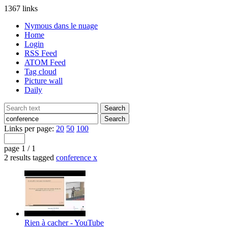
1367 links
Nymous dans le nuage
Home
Login
RSS Feed
ATOM Feed
Tag cloud
Picture wall
Daily
Links per page:
20
50
100
page 1 / 1
2 results tagged
conference
x
Rien à cacher - YouTube