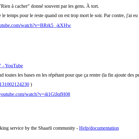
 "Rien à cacher" donné souvent par les gens. À tort.
e le temps pour le reste quand on est trop mort le soir. Par contre, j'ai e
outube.com/watch?v=BRrk5_-kXHw
b" - YouTube
 toutes les bases en les répétant pour que ça rentre (la fin ajoute des pe
20131002124230
)
.youtube.com/watch?v=4i1GlJqfH08
rking service by the Shaarli community -
Help/documentation