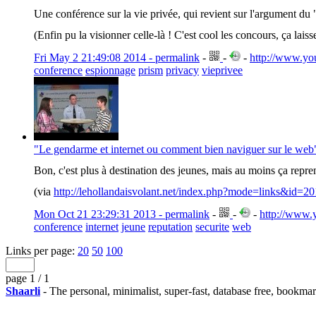
Une conférence sur la vie privée, qui revient sur l'argument du
(Enfin pu la visionner celle-là ! C'est cool les concours, ça laiss
Fri May 2 21:49:08 2014 - permalink
-
-
-
http://www.y
conference
espionnage
prism
privacy
vieprivee
"Le gendarme et internet ou comment bien naviguer sur le we
Bon, c'est plus à destination des jeunes, mais au moins ça reprend
(via
http://lehollandaisvolant.net/index.php?mode=links&id=
Mon Oct 21 23:29:31 2013 - permalink
-
-
-
http://www
conference
internet
jeune
reputation
securite
web
Links per page:
20
50
100
page 1 / 1
Shaarli
- The personal, minimalist, super-fast, database free, bookma