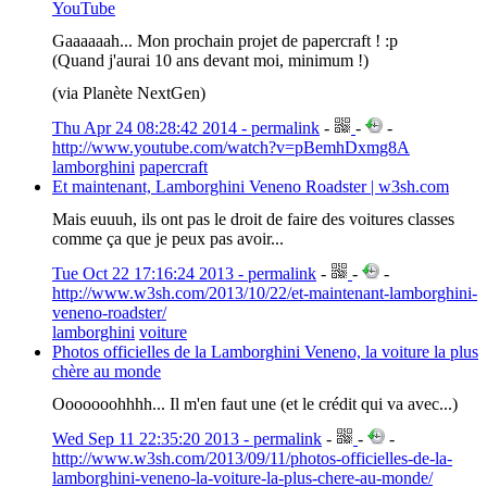
YouTube
Gaaaaaah... Mon prochain projet de papercraft ! :p
(Quand j'aurai 10 ans devant moi, minimum !)
(via Planète NextGen)
Thu Apr 24 08:28:42 2014 - permalink
-
-
-
http://www.youtube.com/watch?v=pBemhDxmg8A
lamborghini
papercraft
Et maintenant, Lamborghini Veneno Roadster | w3sh.com
Mais euuuh, ils ont pas le droit de faire des voitures classes
comme ça que je peux pas avoir...
Tue Oct 22 17:16:24 2013 - permalink
-
-
-
http://www.w3sh.com/2013/10/22/et-maintenant-lamborghini-
veneno-roadster/
lamborghini
voiture
Photos officielles de la Lamborghini Veneno, la voiture la plus
chère au monde
Ooooooohhhh... Il m'en faut une (et le crédit qui va avec...)
Wed Sep 11 22:35:20 2013 - permalink
-
-
-
http://www.w3sh.com/2013/09/11/photos-officielles-de-la-
lamborghini-veneno-la-voiture-la-plus-chere-au-monde/