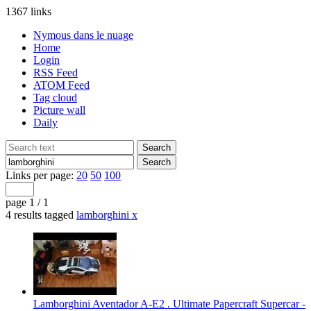
1367 links
Nymous dans le nuage
Home
Login
RSS Feed
ATOM Feed
Tag cloud
Picture wall
Daily
Links per page:
20
50
100
page 1 / 1
4 results tagged
lamborghini
x
Lamborghini Aventador A-E2 . Ultimate Papercraft Supercar -