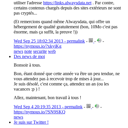
utiliser l'adresse
https://links.alwaysdata.net
. Par contre,
certains contenus chargés depuis des sites extérieurs ne sont
pas cryptés...
(Et remercions quand même Alwaysdata, qui offre un
hébergement de qualité gratuitement (bon, 10Mo c'est pas
énorme, mais ça suffit, la preuve !))
Wed Sep 25 18:02:34 2013 - permalink
-
-
-
https://nymous.io/?xkyiKg
news
note
securite
web
Des news de moi
Bonsoir à tous.
Bon, étant donné que cette année va être un peu tendue, ne
vous attendez pas à recevoir trop de mises à jour...
Je suis désolé, c'est comme ça, attendez un an (ou les
vacances :p ) !
Allez, maintenant, bon travail à tous !
Wed Sep 4 20:19:35 2013 - permalink
-
-
-
https://nymous.io/?SN9SKQ
news
Je suis sur Twitter !