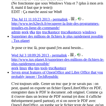
(Ne fonctionne que sous Windows Vista et 7 (plus à mon avis
8, maisl il faut que je teste))
EDIT : Ça marche aussi sur Win8
Thu Jul 11 11:10:23 2013 - permalink
-
-
-
http://www.tech2tech.fr/recuperer-la-liste-des-programmes-
installes-en-ligne-de-commande/
admin
geek
t&a
tips
truc&astuce
trucs&astuces
windows
Supprimer des millions de fichiers le plus rapidement possible
- Tux-planet
Je pose ce truc là, pour quand j'en aurai besoin...
Wed Jul 3 18:09:26 2013 - permalink
-
-
-
http://www.tux-planet.fr/supprimer-des-millions-de-fichiers-le-
plus-rapidement-possible/
geek
linux
t&a
tips
tools
truc&astuce
Seven great features of OpenOffice and Libre Office that you
probably ignore | TechRepublic
C'est toujours utile. Genre un truc que je ne savais pas : on
peut, quand on exporte un fichier Open/LibreOffice en PDF,
enregistrer dans le PDF le document .odt originel. Comme ça
il s'ouvre dans un lecteur de PDF normal (et donc il s'affiche
théoriquement pareil partout), et si on ouvre le PDF avec
Open/LibreOffice, on tombe sur le fichier texte de base, qu'on