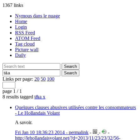
1367 links
Nymous dans le nuage
Home
Login
RSS Feed
ATOM Feed
Tag cloud
Picture wall
Daily
Links per page:
20
50
100
page 1 / 1
8 results tagged
t&a
x
Quelques clauses abusives utilisées contre les consommateurs
- Le Hollandais Volant
A savoir.
Fri Jan 10 18:36:23 2014 - permalink
-
-
-
http://lehollandaisvolant.net/?d=2013/11/23/23/32/56-