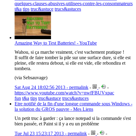
quelques-clauses-abusives-utilisees-contre-les-consommateurs
t&a
tips
truc&astuce
trucs&astuces
Amazing Way to Test Batteries! - YouTube
Wahou, si ça marche vraiment, c'est vachement pratique !
Il suffit de faire tomber la pile sur une surface dure, si elle est
pleine, elle restera debout, si elle est vide, elle rebondira et
tombera.
(via Sebsauvage)
Sat Aug 24 18:02:56 2013 - permalink
-
-
-
https://www.youtube.com/watch?v=nwfFBUVxpac
fun
t&a
tips
truc&astuce
trucs&astuces
Etre notifié de la fin d'une longue commande sous Windows -
la solution du GROS pauvre - Mes Liens
Un petit truc à garder : ça lance notepad si la commande s'est
bien passée, et Paint si il y a eu un problème
Tue Jul 23 15:23:17 2013 - permalink
-
-
-