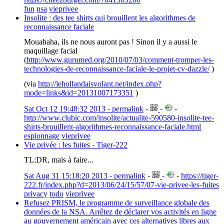
fun
nsa
vieprivee
Insolite : des tee shirts qui brouillent les algorithmes de
reconnaissance faciale
Mouahaha, ils ne nous auront pas ! Sinon il y a aussi le
maquillage facial
(
http://www.gurumed.org/2010/07/03/comment-tromper-les-
technologies-de-reconnaissance-faciale-le-projet-cv-dazzle/
)
(via
http://lehollandaisvolant.net/index.php?
mode=links&id=20131007173351
)
Sat Oct 12 19:48:32 2013 - permalink
-
-
-
http://www.clubic.com/insolite/actualite-590580-insolite-tee-
shirts-brouillent-algorithmes-reconnaissance-faciale.html
espionnage
vieprivee
Vie privée : les fuites - Tiger-222
TL;DR, mais à faire...
Sat Aug 31 15:18:20 2013 - permalink
-
-
-
https://tiger-
222.fr/index.php?d=2013/06/24/15/57/07-vie-privee-les-fuites
privacy
todo
vieprivee
Refusez PRISM, le programme de surveillance globale des
données de la NSA. Arrêtez de déclarer vos activités en ligne
au gouvernement américain avec ces alternatives libres aux