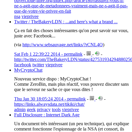
ouvert.toile-libre.org/index.php?article180/rassurez-vous-il-
ne-s-agit-que-de-metadonnees-vraiment-mais-ne-s-agit-il-pas-
que-de-votre-vie-privee-en-fait
nsa
vieprivee
Twitter / TheBakeryLDN : ...and here's what a brand ...
Ça en fait des choses intéressantes qu'on peut savoir sur vous,
juste avec Facebook...
(via
http://www.sebsauvage.net/links/?rCNL4Q
)
Sat Feb 1 22:39:22 2014 - permalink
-
-
-
http://twitter.com/TheBakeryLDN/status/427531934294880256
facebook
twitter
vieprivee
MyCryptoChat
Nouveau service dispo : MyCryptoChat !
Comme ZeroBin, mais plus réactif, vous pouvez discuter sans
que le serveur ne sache ce que vous dites !
Thu Jan 30 18:05:24 2014 - permalink
-
-
-
https://links.alwaysdata.net/tikiki/chat/
admin
geek
privacy
tools
vieprivee
Full Disclosure : Internet Dark Age
Un document très intéressant (un peu technique), qui explique
comment fonctionne l'espionnage de la NSA (et consort, ils