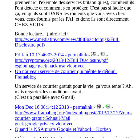
prennent ici l'exemple des services britanniques), comment ils
l'ont détecté et comment s'en protéger. C'est pas si facile que
ça, vu qu'ils sont DANS les routeurs que vous avez chez
vous, ceux fournis par les FAI, et donc ils sont directement
CHEZ VOUS.
Bonne lecture... (miroir ici :
http://www.mediafire.com/view/d8lf3rac3cimjak/Full-
Disclosure.pdf
)
Fri Jan 10 17:46:05 2014 - permalink
-
-
-
http://cryptome.org/2013/12/Full-Disclosure.pdf
espionnage
geek
hack
nsa
vieprivee
Un nouveau service de courrier qui mérite le détour -
Framablog
Un service de courrier gratuit pour la vie, ça vous tente ? Ah,
mais regardez les conditions avant...
(C'est un parallèle avec Gmail)
Mon Dec 16 08:14:12 2013 - permalink
-
-
-
http://www.framablog.org/index.php/post/2013/12/15/Votre-
courrier-gratuit-Schnail-Mail
geek
google
privacy
vieprivee
Quand la NSA pirate Google et Yahoo! « Korben