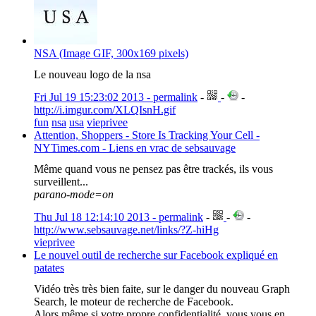
NSA (Image GIF, 300x169 pixels)
Le nouveau logo de la nsa
Fri Jul 19 15:23:02 2013 - permalink
-
-
-
http://i.imgur.com/XLQIsnH.gif
fun
nsa
usa
vieprivee
Attention, Shoppers - Store Is Tracking Your Cell -
NYTimes.com - Liens en vrac de sebsauvage
Même quand vous ne pensez pas être trackés, ils vous
surveillent...
parano-mode=on
Thu Jul 18 12:14:10 2013 - permalink
-
-
-
http://www.sebsauvage.net/links/?Z-hiHg
vieprivee
Le nouvel outil de recherche sur Facebook expliqué en
patates
Vidéo très très bien faite, sur le danger du nouveau Graph
Search, le moteur de recherche de Facebook.
Alors même si votre propre confidentialité, vous vous en