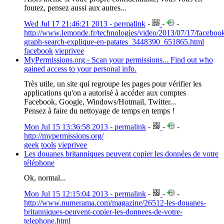
foutez, pensez aussi aux autres...
Wed Jul 17 21:46:21 2013 - permalink
-
-
-
http://www.lemonde.fr/technologies/video/2013/07/17/faceboo
graph-search-explique-en-patates_3448390_651865.html
facebook
vieprivee
MyPermissions.org - Scan your permissions... Find out who
gained access to your personal info.
Très utile, un site qui regroupe les pages pour vérifier les
applications qu'on a autorisé à accéder aux comptes
Facebook, Google, Windows/Hotmail, Twitter...
Pensez à faire du nettoyage de temps en temps !
Mon Jul 15 13:36:58 2013 - permalink
-
-
-
http://mypermissions.org/
geek
tools
vieprivee
Les douanes britanniques peuvent copier les données de votre
téléphone
Ok, normal...
Mon Jul 15 12:15:04 2013 - permalink
-
-
-
http://www.numerama.com/magazine/26512-les-douanes-
britanniques-peuvent-copier-les-donnees-de-votre-
telephone.html