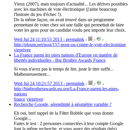
Vieux (2007), mais toujours d'actualité... Les dérives possibles
avec les machines de vote électronique (j'aime beaucoup
l'histoire du jeu d'échec !).
De la même façon, on avait trouvé dans un programme
permettant de voter chez soi une faille qui permettait de faire
voter les gens pour un candidat voulu peu importe leur choix.
Wed Jul 24 11:10:53 2013 - permalink
-
-
-
http://ploum.net/post/157-pour-ou-contre-le-vote-electronique
vieprivee
La France parmi les pires nations d'Europe en matière de
libertés individuelles - Big Brother Awards France
Si vous n'avez pas le temps de lire, juste le titre suffit...
Malheureusement...
Wed Jul 24 10:21:57 2013 - permalink
-
-
-
http://bigbrotherawards.eu.org/La-France-parmi-les-pires-
nations
france
vieprivee
Recherche Google, sérendipité à géométrie variable ?
Eh oui, bref rappel de la Filter Bubble que vous donne
Google...
Faites le test : 2 personnes connectées à leur compte Google
font la même recherche, et vous aurez des résultats (très)