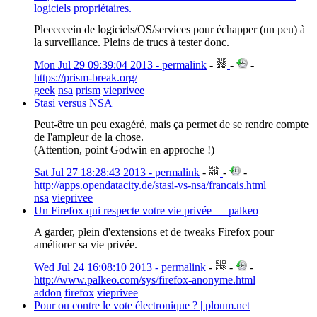
logiciels propriétaires.
Pleeeeeein de logiciels/OS/services pour échapper (un peu) à
la surveillance. Pleins de trucs à tester donc.
Mon Jul 29 09:39:04 2013 - permalink
-
-
-
https://prism-break.org/
geek
nsa
prism
vieprivee
Stasi versus NSA
Peut-être un peu exagéré, mais ça permet de se rendre compte
de l'ampleur de la chose.
(Attention, point Godwin en approche !)
Sat Jul 27 18:28:43 2013 - permalink
-
-
-
http://apps.opendatacity.de/stasi-vs-nsa/francais.html
nsa
vieprivee
Un Firefox qui respecte votre vie privée — palkeo
A garder, plein d'extensions et de tweaks Firefox pour
améliorer sa vie privée.
Wed Jul 24 16:08:10 2013 - permalink
-
-
-
http://www.palkeo.com/sys/firefox-anonyme.html
addon
firefox
vieprivee
Pour ou contre le vote électronique ? | ploum.net