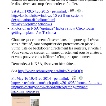
le désactiver sans trop s'emmerder et fouiller.
Sat Aug 1 09:54:20 2015 - permalink
-
-
-
http://korben.info/windows-10-est-il-un-systeme-
dexploitation-diabolique.html
privacy
vieprivee
windows
Photos of an NSA “upgrade” factory show Cisco router
getting implant | Ars Technica
Chouette ça : comment s'insérer dans n’importe quel réseau
sans difficulté, sans s'inquiéter des protections en place ?
Suffit juste de backdoorer directement les routeurs, et voilà !
Vous venez de creuser un tunnel directement sous le château,
et vous pouvez vous infiltrer à n'importe quel moment.
Demandez à la NSA, ils savent bien faire...
(via
http://www.sebsauvage.net/links/?1vckQQ
)
Fri May 16 19:41:20 2014 - permalink
-
-
-
http://arstechnica.com/tech-policy/2014/05/photos-of-an-nsa-
upgrade-factory-show-cisco-router-getting-implant/
hack
nsa
vieprivee