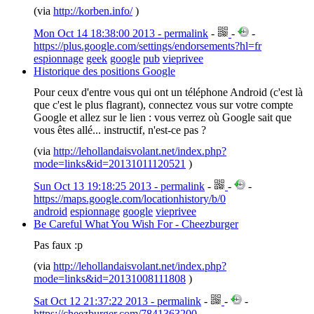
(via
http://korben.info/
)
Mon Oct 14 18:38:00 2013 - permalink
-
-
-
https://plus.google.com/settings/endorsements?hl=fr
espionnage
geek
google
pub
vieprivee
Historique des positions Google
Pour ceux d'entre vous qui ont un téléphone Android (c'est là
que c'est le plus flagrant), connectez vous sur votre compte
Google et allez sur le lien : vous verrez où Google sait que
vous êtes allé... instructif, n'est-ce pas ?
(via
http://lehollandaisvolant.net/index.php?
mode=links&id=20131011120521
)
Sun Oct 13 19:18:25 2013 - permalink
-
-
-
https://maps.google.com/locationhistory/b/0
android
espionnage
google
vieprivee
Be Careful What You Wish For - Cheezburger
Pas faux :p
(via
http://lehollandaisvolant.net/index.php?
mode=links&id=20131008111808
)
Sat Oct 12 21:37:22 2013 - permalink
-
-
-
https://cheezburger.com/7841363200