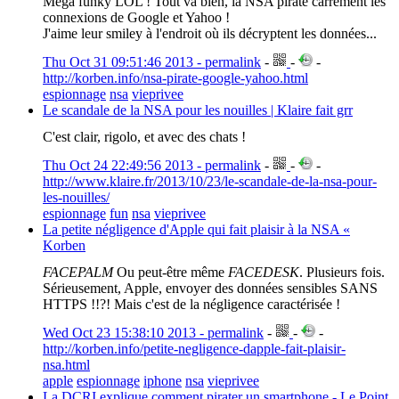
Méga funky LOL ! Tout va bien, la NSA pirate carrément les
connexions de Google et Yahoo !
J'aime leur smiley à l'endroit où ils décryptent les données...
Thu Oct 31 09:51:46 2013 - permalink
-
-
-
http://korben.info/nsa-pirate-google-yahoo.html
espionnage
nsa
vieprivee
Le scandale de la NSA pour les nouilles | Klaire fait grr
C'est clair, rigolo, et avec des chats !
Thu Oct 24 22:49:56 2013 - permalink
-
-
-
http://www.klaire.fr/2013/10/23/le-scandale-de-la-nsa-pour-
les-nouilles/
espionnage
fun
nsa
vieprivee
La petite négligence d'Apple qui fait plaisir à la NSA «
Korben
FACEPALM
Ou peut-être même
FACEDESK
. Plusieurs fois.
Sérieusement, Apple, envoyer des données sensibles SANS
HTTPS !!?! Mais c'est de la négligence caractérisée !
Wed Oct 23 15:38:10 2013 - permalink
-
-
-
http://korben.info/petite-negligence-dapple-fait-plaisir-
nsa.html
apple
espionnage
iphone
nsa
vieprivee
La DCRI explique comment pirater un smartphone - Le Point