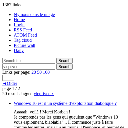
1367 links
Nymous dans le nuage
Home
Login
RSS Feed
ATOM Feed
Tag cloud
Picture wall
Daily
Links per page:
20
50
100
◄Older
page 1 / 2
50 results tagged
vieprivee
x
Windows 10 est-il un système d’exploitation diabolique ?
Aaaaah, voilà ! Merci Korben !
Je comprends pas les gens qui gueulent que "Windows 10
vous espionnent, blablabla"... Il commence juste à faire
comme les autres, mais lui au moins il l'annonce, et permet de