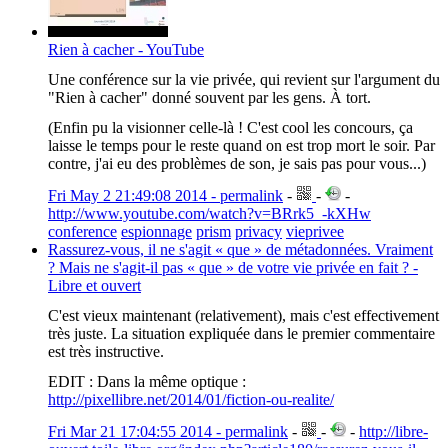
Rien à cacher - YouTube
Une conférence sur la vie privée, qui revient sur l'argument du
"Rien à cacher" donné souvent par les gens. À tort.
(Enfin pu la visionner celle-là ! C'est cool les concours, ça
laisse le temps pour le reste quand on est trop mort le soir. Par
contre, j'ai eu des problèmes de son, je sais pas pour vous...)
Fri May 2 21:49:08 2014 - permalink
-
-
-
http://www.youtube.com/watch?v=BRrk5_-kXHw
conference
espionnage
prism
privacy
vieprivee
Rassurez-vous, il ne s'agit « que » de métadonnées. Vraiment
? Mais ne s'agit-il pas « que » de votre vie privée en fait ? -
Libre et ouvert
C'est vieux maintenant (relativement), mais c'est effectivement
très juste. La situation expliquée dans le premier commentaire
est très instructive.
EDIT : Dans la même optique :
http://pixellibre.net/2014/01/fiction-ou-realite/
Fri Mar 21 17:04:55 2014 - permalink
-
-
-
http://libre-