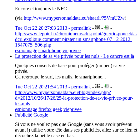
Encore et toujours le NFC...
(via
http://www.mypersonnaldata.eu/shaarli/?5VmUZw
)
Tue Oct 22 20:27:03 2013 - permalink
-
-
-
http://www.lepoint.fr/chroniqueurs-du-point/guerric-poncet/la-
dcri-explique-comment-pirater-un-smartphone-07-12-2012-
1547075_506.php
espionnage
smartphone
vieprivee
La protection de sa vie privée pour les nuls - Le cancre est là
Quelques conseils de base pour protéger (un peu) sa vie
privée.
Ça regroupe le surf, les mails, le smartphone...
Tue Oct 22 20:21:54 2013 - permalink
-
-
-
http://www.mypersonnaldata.eu/blog/index.php?
d=2012/10/26/17/26/25-la-protection-de-sa-vie-privee-pour-
les-nuls
espionnage
firefox
geek
vieprivee
Publicité Google
Si vous ne voulez pas que Google (sans vous avoir prévenu
avant !) utilise votre tête dans ses publicités, allez sur ce lien et
décochez la petite case en bas.