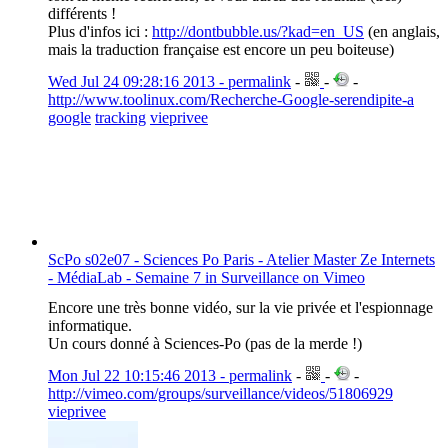
différents !
Plus d'infos ici :
http://dontbubble.us/?kad=en_US
(en anglais,
mais la traduction française est encore un peu boiteuse)
Wed Jul 24 09:28:16 2013 - permalink
-
-
-
http://www.toolinux.com/Recherche-Google-serendipite-a
google
tracking
vieprivee
ScPo s02e07 - Sciences Po Paris - Atelier Master Ze Internets
- MédiaLab - Semaine 7 in Surveillance on Vimeo
Encore une très bonne vidéo, sur la vie privée et l'espionnage
informatique.
Un cours donné à Sciences-Po (pas de la merde !)
Mon Jul 22 10:15:46 2013 - permalink
-
-
-
http://vimeo.com/groups/surveillance/videos/51806929
vieprivee