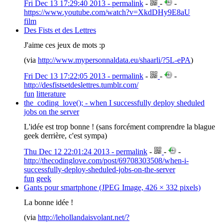
Fri Dec 13 17:29:40 2013 - permalink
-
-
-
https://www.youtube.com/watch?v=XkdDHy9E8aU
film
Des Fists et des Lettres
J'aime ces jeux de mots :p
(via
http://www.mypersonnaldata.eu/shaarli/?5L-ePA
)
Fri Dec 13 17:22:05 2013 - permalink
-
-
-
http://desfistsetdeslettres.tumblr.com/
fun
litterature
the_coding_love(); - when I successfully deploy sheduled
jobs on the server
L'idée est trop bonne ! (sans forcément comprendre la blague
geek derrière, c'est sympa)
Thu Dec 12 22:01:24 2013 - permalink
-
-
-
http://thecodinglove.com/post/69708303508/when-i-
successfully-deploy-sheduled-jobs-on-the-server
fun
geek
Gants pour smartphone (JPEG Image, 426 × 332 pixels)
La bonne idée !
(via
http://lehollandaisvolant.net/?