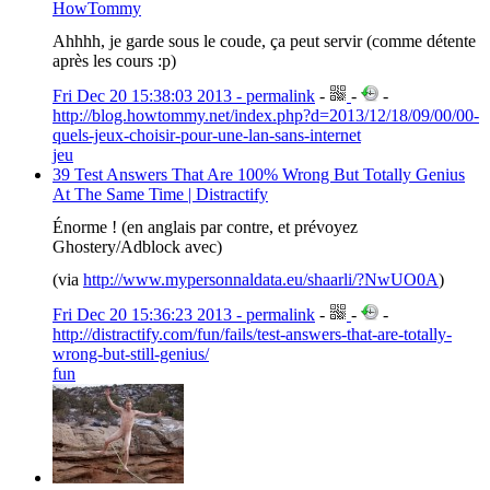
HowTommy
Ahhhh, je garde sous le coude, ça peut servir (comme détente
après les cours :p)
Fri Dec 20 15:38:03 2013 - permalink
-
-
-
http://blog.howtommy.net/index.php?d=2013/12/18/09/00/00-
quels-jeux-choisir-pour-une-lan-sans-internet
jeu
39 Test Answers That Are 100% Wrong But Totally Genius
At The Same Time | Distractify
Énorme ! (en anglais par contre, et prévoyez
Ghostery/Adblock avec)
(via
http://www.mypersonnaldata.eu/shaarli/?NwUO0A
)
Fri Dec 20 15:36:23 2013 - permalink
-
-
-
http://distractify.com/fun/fails/test-answers-that-are-totally-
wrong-but-still-genius/
fun