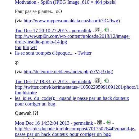
Motivation - Spi0n (JPEG Image, 610 × 464 pixels)
Faut pas se planter... oO
(via
http://www.mypersonnaldata.eu/shaarli/?iC-9wg
)
Tue Dec 17 20:10:27 2013 - permalink
-
-
-
http://www.spi0n.com/wp-content/uploads/2013/12/image-
drole-insolite-photo-14.jpg
fou
fun
wtf
Ils se sont trompés d'époque... - Twitter
:p
(via
http://deleurme.net/liens/index.php5?Vg3xhg
)
Tue Dec 17 18:33:57 2013 - permalink
-
-
-
http://twitter.com/kkerima/status/410502295991091201/photo/1
fun
histoire
les_joies_du_code(); - quand je passe par un hack douteux
pour corriger un bug
Quewah !?!
Mon Dec 16 14:32:04 2013 - permalink
-
-
-
http://lesjoiesducode.tumblr.com/post/70175026445/quand-je-
passe-par-un-hack-douteux-pour-corriger-un-bug