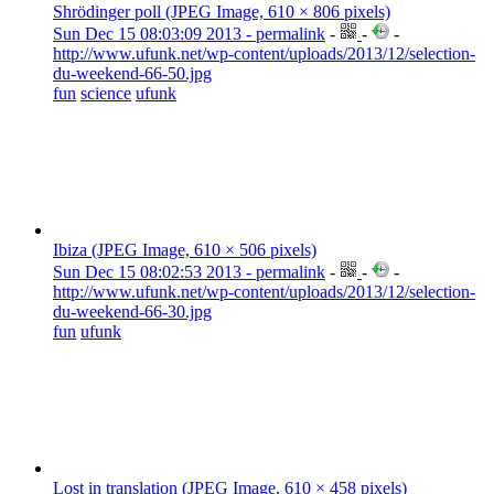
Shrödinger poll (JPEG Image, 610 × 806 pixels)
Sun Dec 15 08:03:09 2013 - permalink
-
-
-
http://www.ufunk.net/wp-content/uploads/2013/12/selection-
du-weekend-66-50.jpg
fun
science
ufunk
Ibiza (JPEG Image, 610 × 506 pixels)
Sun Dec 15 08:02:53 2013 - permalink
-
-
-
http://www.ufunk.net/wp-content/uploads/2013/12/selection-
du-weekend-66-30.jpg
fun
ufunk
Lost in translation (JPEG Image, 610 × 458 pixels)