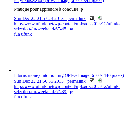
Play/Pause/Stop (JPEG Image, 610 × 342 pixels)
Pratique pour apprendre à conduire :p
Sun Dec 22 21:57:23 2013 - permalink
-
-
-
http://www.ufunk.net/wp-content/uploads/2013/12/ufunk-
selection-du-weekend-67-45.jpg
fun
ufunk
It turns money into nothing (JPEG Image, 610 × 440 pixels)
Sun Dec 22 21:56:55 2013 - permalink
-
-
-
http://www.ufunk.net/wp-content/uploads/2013/12/ufunk-
selection-du-weekend-67-39.jpg
fun
ufunk