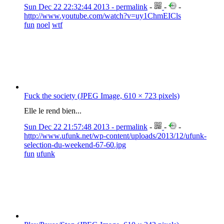
Sun Dec 22 22:32:44 2013 - permalink
-
-
-
http://www.youtube.com/watch?v=uy1ChmEICls
fun
noel
wtf
Fuck the society (JPEG Image, 610 × 723 pixels)
Elle le rend bien...
Sun Dec 22 21:57:48 2013 - permalink
-
-
-
http://www.ufunk.net/wp-content/uploads/2013/12/ufunk-
selection-du-weekend-67-60.jpg
fun
ufunk