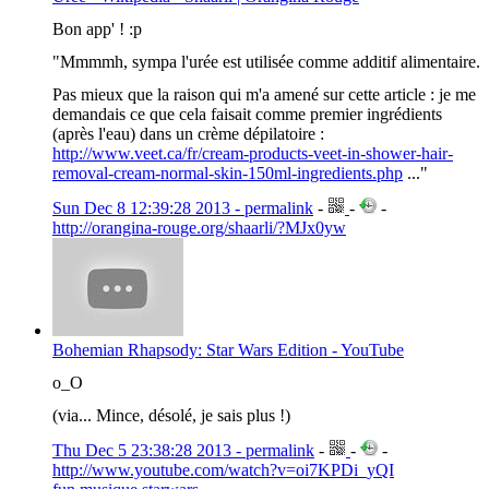
Bon app' ! :p
"Mmmmh, sympa l'urée est utilisée comme additif alimentaire.
Pas mieux que la raison qui m'a amené sur cette article : je me
demandais ce que cela faisait comme premier ingrédients
(après l'eau) dans un crème dépilatoire :
http://www.veet.ca/fr/cream-products-veet-in-shower-hair-
removal-cream-normal-skin-150ml-ingredients.php
..."
Sun Dec 8 12:39:28 2013 - permalink
-
-
-
http://orangina-rouge.org/shaarli/?MJx0yw
Bohemian Rhapsody: Star Wars Edition - YouTube
o_O
(via... Mince, désolé, je sais plus !)
Thu Dec 5 23:38:28 2013 - permalink
-
-
-
http://www.youtube.com/watch?v=oi7KPDi_yQI