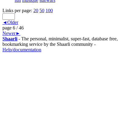
fun
musique
starwars
Links per page:
20
50
100
◄Older
page 6 / 46
Newer►
Shaarli
- The personal, minimalist, super-fast, database free,
bookmarking service by the Shaarli community -
Help/documentation