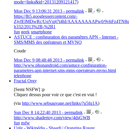
mode=links&id=20131209121417
)
Mon Dec 9 13:06:31 2013 - permalink
-
-
-
https://lh5.googleusercontent.com/-
ZjvfElMDwRc/UqVqjt7t4hI/AAAAAAAAPw0/9vhFz4TN8o
h332/2013%2B-%2B1
fun
geek
smartphone
ASTUCE : configuration des paramètres APN - Internet -
SMS/MMS des opérateurs et MVNO
Coude
Mon Dec 9 08:48:48 2013 - permalink
-
-
-
http://www.phonandroid.com/astuce-configuration-
parametres-apn-internet-sms-mms-operateurs-mvno.html
telephone
Fractal Orgy
[Semi NSFW] :p
Cliquez dessus pour voir ce que c'est en vrai !
(via
http://www.sebsauvage.net/links/?u5fq1A
)
Sun Dec 8 14:22:40 2013 - permalink
-
-
-
http://www.shadertoy.com/view/4dsGWB
fun
nsfw
Urée - Wikipédia - Shaarli | Orangina Rouge