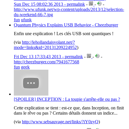
Sun Dec 15 08:02:36 2013 - permalink
-
-
-
http://www.ufunk.net/wp-content/uploads/2013/12/selection-
du-weekend-66-7.jpg
fun
ufunk
Quantum Physics Explains USB Behavior - Cheezburger
Enfin une explication ! Les clés USB sont quantiques !
(via
http://lehollandaisvolant.net/?
mode=links&id=20131209224952
)
Fri Dec 13 17:33:43 2013 - permalink
-
-
-
http://cheezburger.com/7941677568
fun
geek
[SPOILER] INCEPTION : La toupie s'arrête-elle ou pas ?
Cette explication se tient : est-ce que, dans Inception, on finit
dans le rêve ou pas ? Certains détails donnent un indice...
(via
http://www.sebsauvage.net/links/?iY0zyQ
)