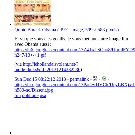
Quote Barack Obama (JPEG Image, 599 × 583 pixels)
Et vu que vous êtes gentils, je vous met une autre image fun
avec Obama aussi :
https://lh6.googleusercontent.com/-3Z4TxLSOao8/Uqr
h247/13+-+1.gif
(via
http://lehollandaisvolant.net/?
mode=links&id=20131214232536
)
Sun Dec 15 08:22:12 2013 - permalink
-
-
-
https://lh5.googleusercontent.com/-3Padev1IVCk/UqzLB
h583-no/Dissent.jpg
fun
politique
usa