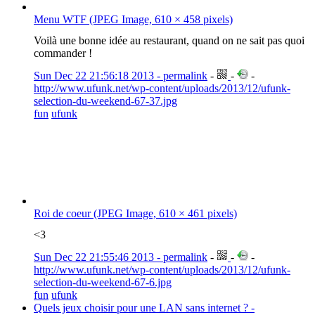
Menu WTF (JPEG Image, 610 × 458 pixels)
Voilà une bonne idée au restaurant, quand on ne sait pas quoi
commander !
Sun Dec 22 21:56:18 2013 - permalink
-
-
-
http://www.ufunk.net/wp-content/uploads/2013/12/ufunk-
selection-du-weekend-67-37.jpg
fun
ufunk
Roi de coeur (JPEG Image, 610 × 461 pixels)
<3
Sun Dec 22 21:55:46 2013 - permalink
-
-
-
http://www.ufunk.net/wp-content/uploads/2013/12/ufunk-
selection-du-weekend-67-6.jpg
fun
ufunk
Quels jeux choisir pour une LAN sans internet ? -