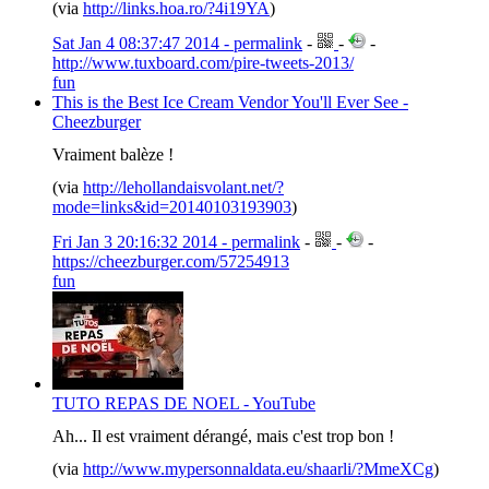
(via
http://links.hoa.ro/?4i19YA
)
Sat Jan 4 08:37:47 2014 - permalink
-
-
-
http://www.tuxboard.com/pire-tweets-2013/
fun
This is the Best Ice Cream Vendor You'll Ever See -
Cheezburger
Vraiment balèze !
(via
http://lehollandaisvolant.net/?
mode=links&id=20140103193903
)
Fri Jan 3 20:16:32 2014 - permalink
-
-
-
https://cheezburger.com/57254913
fun
TUTO REPAS DE NOEL - YouTube
Ah... Il est vraiment dérangé, mais c'est trop bon !
(via
http://www.mypersonnaldata.eu/shaarli/?MmeXCg
)