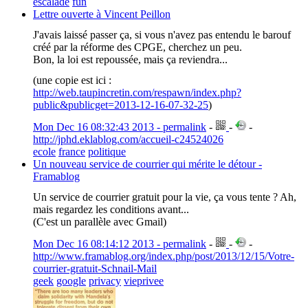
escalade
fun
Lettre ouverte à Vincent Peillon
J'avais laissé passer ça, si vous n'avez pas entendu le barouf
créé par la réforme des CPGE, cherchez un peu.
Bon, la loi est repoussée, mais ça reviendra...
(une copie est ici :
http://web.taupincretin.com/respawn/index.php?
public&publicget=2013-12-16-07-32-25
)
Mon Dec 16 08:32:43 2013 - permalink
-
-
-
http://jphd.eklablog.com/accueil-c24524026
ecole
france
politique
Un nouveau service de courrier qui mérite le détour -
Framablog
Un service de courrier gratuit pour la vie, ça vous tente ? Ah,
mais regardez les conditions avant...
(C'est un parallèle avec Gmail)
Mon Dec 16 08:14:12 2013 - permalink
-
-
-
http://www.framablog.org/index.php/post/2013/12/15/Votre-
courrier-gratuit-Schnail-Mail
geek
google
privacy
vieprivee