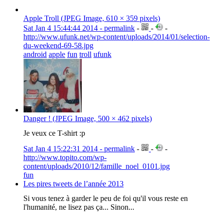
Apple Troll (JPEG Image, 610 × 359 pixels)
Sat Jan 4 15:44:44 2014 - permalink
-
-
-
http://www.ufunk.net/wp-content/uploads/2014/01/selection-
du-weekend-69-58.jpg
android
apple
fun
troll
ufunk
Danger ! (JPEG Image, 500 × 462 pixels)
Je veux ce T-shirt :p
Sat Jan 4 15:22:31 2014 - permalink
-
-
-
http://www.topito.com/wp-
content/uploads/2010/12/famille_noel_0101.jpg
fun
Les pires tweets de l’année 2013
Si vous tenez à garder le peu de foi qu'il vous reste en
l'humanité, ne lisez pas ça... Sinon...